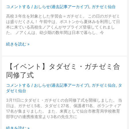
ブ
コメントする
/
おしらせ(過去記事アーカイブ)
,
ガチゼミ仙台
ロ
グ】
高校３年生を対象とした学習会＝ガチゼミ。 この日のガチゼミ
7
は盛りだくさん！ 午前中は、ボストンから夏休みを利用して日
月
本に来ている高校生ノアくんがサプライズ登場してくれまし
22
た。 ノアくんは、幼少期の数年間は日本で暮らし、今
日
学
続きを読む »
習
会
レ
ポ
【イ
【イベント】タダゼミ・ガチゼミ合
ー
ベ
同修了式
ト
ン
ト】
コメントする
/
おしらせ(過去記事アーカイブ)
,
ガチゼミ仙台
,
タ
タ
ダゼミ仙台
ダ
ゼ
3月11日にタダゼミ・ガチゼミの合同修了式を開催しました。 当
ミ・
日は、ガチゼミ5名、タダゼミ27名、保護者11名、ボランティア
ガ
17名が集まりました。 また、来賓として仙台市教育局学校教育
チ
部学びの連携推進室より3名の先生方に
ゼ
ミ
続きを読む »