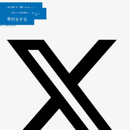
内
容
支援を受けたい
を
一緒に活動したい
ス
寄付をする
キ
X-twitter
ッ
プ