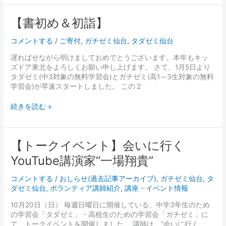
【書
【書初め＆初詣】
初
め
コメントする
/
ご寄付
,
ガチゼミ仙台
,
タダゼミ仙台
＆
遅ればせながら明けましておめでとうございます。本年もキッ
初
ズドア東北をよろしくお願い申し上げます。 さて、1月5日より
詣】
タダゼミ(中3対象の無料学習会)とガチゼミ(高1～3生対象の無料
学習会)が早速スタートしました。 この２
続きを読む »
【ト
【トークイベント】会いに行く
ー
YouTube講演家“一場翔貴”
ク
イ
コメントする
/
おしらせ(過去記事アーカイブ)
,
ガチゼミ仙台
,
タ
ベ
ダゼミ仙台
,
ボランティア講師紹介
,
講座・イベント情報
ン
ト】
10月20日（日） 毎週日曜日に開催している、中学3年生のため
会
の学習会「タダゼミ」・高校生のための学習会「ガチゼミ」に
い
て、トークイベントを開催しました。 講師は、“会いに行く