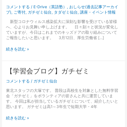
型
コ
コメントする
/
E-Drive（英語塾）
,
おしらせ(過去記事アーカイ
ロ
ブ)
,
ご寄付
,
ガチゼミ仙台
,
タダゼミ仙台
,
講座・イベント情報
ナ
新型コロナウィルス感染拡大に深刻な影響を受けている皆様
ウ
へ、心よりお見舞い申し上げます。 日々刻々と状況が変化し
ィ
ていますが、今日はこれまでのキッズドアの取り組みについて
ル
ご報告したいと思います。 3月12日、厚生労働省 […]
ス
へ
の
続きを読む »
対
応】
【学
【学習会ブログ】ガチゼミ
習
会
コメントする
/
ガチゼミ仙台
ブ
東北スタッフの大塚です。 普段は高校生を対象とした無料学習
ロ
会「ガチゼミ」をボランティアの皆さんと共に運営していま
グ】
す。 今回は私が担当しているガチゼミについて、紹介したいと
ガ
思います。 ガチゼミは高1～3年生で短期大学・4年
チ
ゼ
ミ
続きを読む »