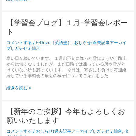
合
同
修
了
【学
【学習会ブログ】１月-学習会レポー
式
習
ト
会
ブ
コメントする
/
E-Drive（英語塾）
,
おしらせ(過去記事アーカイ
ロ
ブ)
,
ガチゼミ仙台
グ】
１
寒い日が続いています。 １月の下旬に降った雪はようやく路上
月-
からは無くなりましたが、まだ日陰では凍っている所や雪がと
学
けていない所も残っています。 今日は、寒さにも負けず毎週継
習
続している学習会の最近の様子についてご紹介をした
会
レ
続きを読む »
ポ
ー
ト
【新
【新年のご挨拶】今年もよろしくお
年
願いいたします
の
ご
コメントする
/
おしらせ(過去記事アーカイブ)
,
ガチゼミ仙台
,
タ
挨