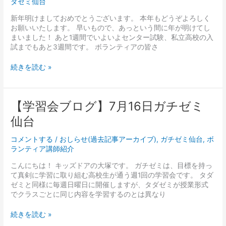
ダゼミ仙台
拶】
今
新年明けましておめでとうございます。 本年もどうぞよろしく
年
お願いいたします。 早いもので、あっという間に年が明けてし
も
まいました！ あと1週間でいよいよセンター試験、私立高校の入
よ
試までもあと3週間です。 ボランティアの皆さ
ろ
し
続きを読む »
く
お
願
い
【学
【学習会ブログ】7月16日ガチゼミ
い
習
仙台
た
会
し
ブ
ま
コメントする
/
おしらせ(過去記事アーカイブ)
,
ガチゼミ仙台
,
ボ
ロ
す
ランティア講師紹介
グ】
7
こんにちは！ キッズドアの大塚です。 ガチゼミは、目標を持っ
月
て真剣に学習に取り組む高校生が通う週1回の学習会です。 タダ
16
ゼミと同様に毎週日曜日に開催しますが、タダゼミが授業形式
日
でクラスごとに同じ内容を学習するのとは異なり
ガ
チ
続きを読む »
ゼ