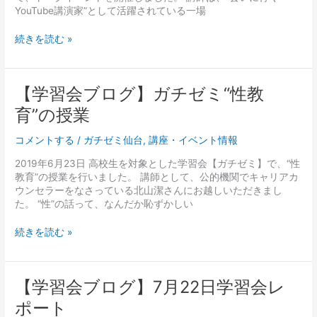
に
YouTube講演家”として活躍されている一場
行
く
続きを読む »
YouTube
講
演
家“一
【学
【学習会ブログ】ガチゼミ“性教
場
習
育”の授業
翔
会
貴”
ブ
コメントする
/
ガチゼミ仙台
,
講座・イベント情報
ロ
グ】
2019年6月23日 高校生を対象とした学習会【ガチゼミ】で、“性
ガ
教育”の授業を行いました。 講師として、公的機関でキャリアカ
チ
ウンセラーをなさっている北山潔さんにお越しいただきまし
ゼ
た。 “性”の話って、なんだか恥ずかしい
ミ“性
教
続きを読む »
育”の
授
業
【学
【学習会ブログ】7月22日学習会レ
習
ポート
会