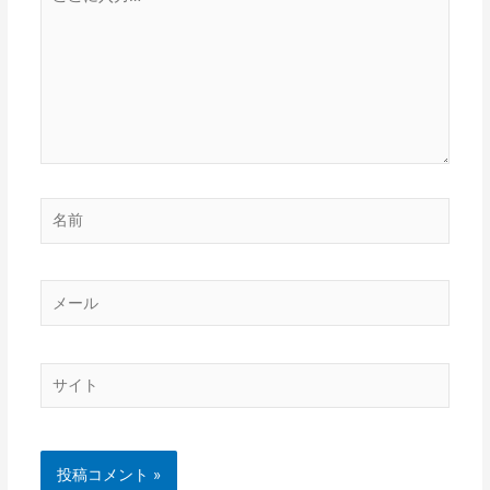
こ
に
入
力…
名
前
メ
ー
ル
サ
イ
ト