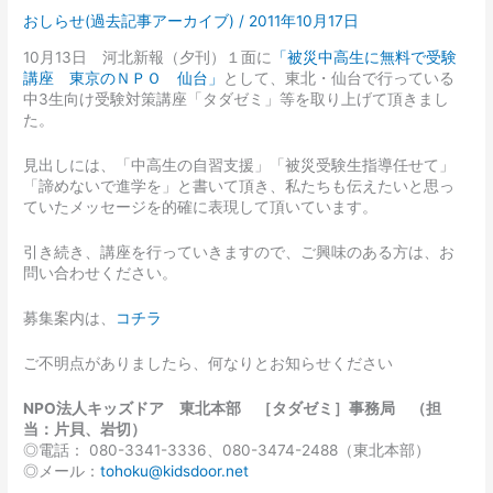
おしらせ(過去記事アーカイブ)
/
2011年10月17日
10月13日 河北新報（夕刊）１面に
「被災中高生に無料で受験
講座 東京のＮＰＯ 仙台」
として、東北・仙台で行っている
中3生向け受験対策講座「タダゼミ」等を取り上げて頂きまし
た。
見出しには、「中高生の自習支援」「被災受験生指導任せて」
「諦めないで進学を」と書いて頂き、私たちも伝えたいと思っ
ていたメッセージを的確に表現して頂いています。
引き続き、講座を行っていきますので、ご興味のある方は、お
問い合わせください。
募集案内は、
コチラ
ご不明点がありましたら、何なりとお知らせください
NPO法人キッズドア 東北本部 ［タダゼミ］事務局 （担
当：片貝、岩切）
◎電話： 080-3341-3336、080-3474-2488（東北本部）
◎メール：
tohoku@kidsdoor.net