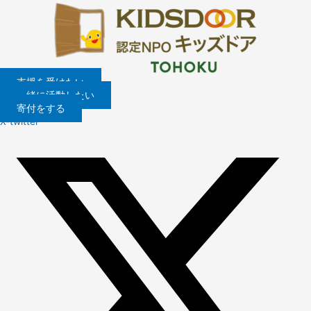
内
容
を
ス
キ
ッ
支援を受けたい
プ
一緒に活動したい
寄付をする
X-twitter