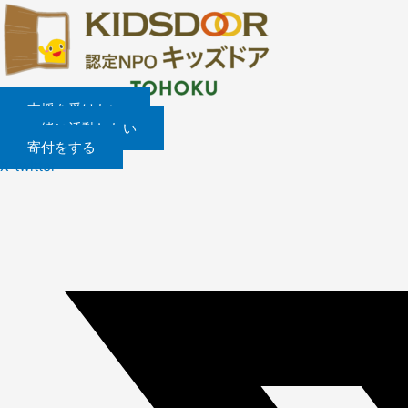
内
容
を
ス
キ
ッ
支援を受けたい
プ
一緒に活動したい
寄付をする
X-twitter