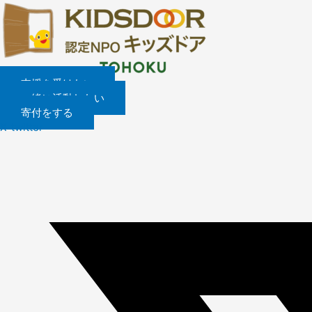
内
容
を
ス
キ
ッ
支援を受けたい
プ
一緒に活動したい
寄付をする
X-twitter