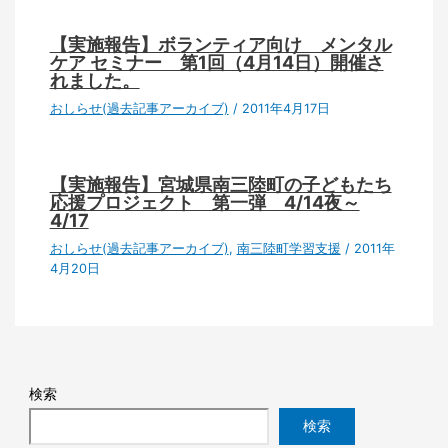
【実施報告】ボランティア向け メンタル
ケア セミナー 第1回（4月14日）開催さ
れました。
おしらせ(過去記事アーカイブ)
/
2011年4月17日
【実施報告】宮城県南三陸町の子どもたち
応援プロジェクト 第一弾 4/14夜～
4/17
おしらせ(過去記事アーカイブ)
,
南三陸町学習支援
/
2011年
4月20日
検索
検索