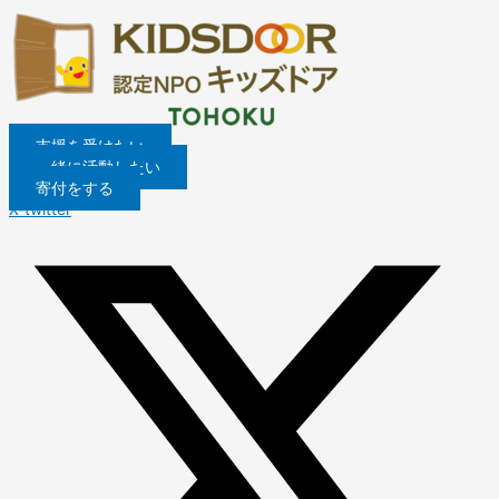
内
容
を
ス
キ
ッ
プ
支援を受けたい
一緒に活動したい
寄付をする
X-twitter