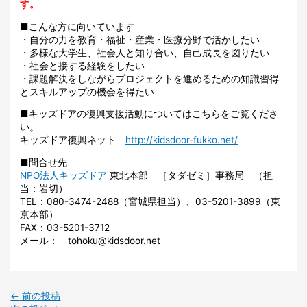
す。
■こんな方に向いています
・自分の力を教育・福祉・産業・医療分野で活かしたい
・多様な大学生、社会人と知り合い、自己成長を図りたい
・社会と接する経験をしたい
・課題解決をしながらプロジェクトを進めるための知識習得
とスキルアップの機会を得たい
■キッズドアの復興支援活動についてはこちらをご覧くださ
い。
キッズドア復興ネット
http://kidsdoor-fukko.net/
■問合せ先
NPO法人キッズドア
東北本部 ［タダゼミ］事務局 （担
当：岩切）
TEL：080-3474-2488（宮城県担当）、03-5201-3899（東
京本部）
FAX：03-5201-3712
メール： tohoku@kidsdoor.net
←
前の投稿