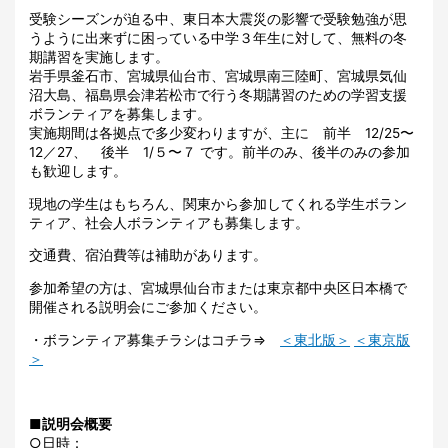
受験シーズンが迫る中、東日本大震災の影響で受験勉強が思
うように出来ずに困っている中学３年生に対して、無料の冬
期講習を実施します。
岩手県釜石市、宮城県仙台市、宮城県南三陸町、宮城県気仙
沼大島、福島県会津若松市で行う冬期講習のための学習支援
ボランティアを募集します。
実施期間は各拠点で多少変わりますが、主に 前半 12/25〜
12／27、 後半 1/５〜７ です。前半のみ、後半のみの参加
も歓迎します。
現地の学生はもちろん、関東から参加してくれる学生ボラン
ティア、社会人ボランティアも募集します。
交通費、宿泊費等は補助があります。
参加希望の方は、宮城県仙台市または東京都中央区日本橋で
開催される説明会にご参加ください。
・ボランティア募集チラシはコチラ⇒
＜東北版＞
＜東京版
＞
■説明会概要
○日時：