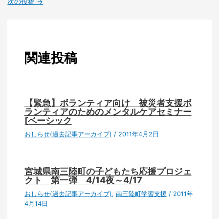
次の投稿
→
関連投稿
【緊急】ボランティア向け 被災者支援ボ
ランティアのためのメンタルケアセミナー
[ベーシック
おしらせ(過去記事アーカイブ)
/
2011年4月2日
宮城県南三陸町の子どもたち応援プロジェ
クト 第一弾 4/14夜～4/17
おしらせ(過去記事アーカイブ)
,
南三陸町学習支援
/
2011年
4月14日