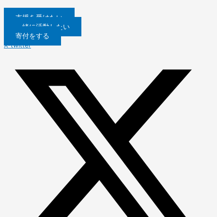
内
容
支援を受けたい
を
一緒に活動したい
ス
寄付をする
キ
X-twitter
ッ
プ