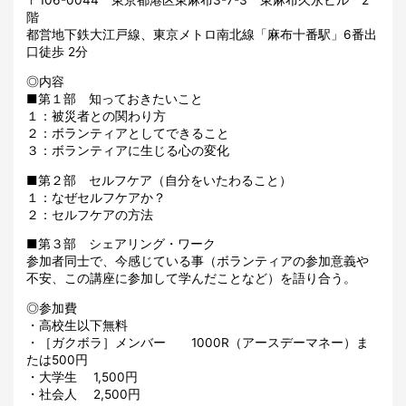
〒106-0044 東京都港区東麻布3-7-3 東麻布久永ビル 2
階
都営地下鉄大江戸線、東京メトロ南北線「麻布十番駅」6番出
口徒歩 2分
◎内容
■第１部 知っておきたいこと
１：被災者との関わり方
２：ボランティアとしてできること
３：ボランティアに生じる心の変化
■第２部 セルフケア（自分をいたわること）
１：なぜセルフケアか？
２：セルフケアの方法
■第３部 シェアリング・ワーク
参加者同士で、今感じている事（ボランティアの参加意義や
不安、この講座に参加して学んだことなど）を語り合う。
◎参加費
・高校生以下無料
・［ガクボラ］メンバー 1000R（アースデーマネー）ま
たは500円
・大学生 1,500円
・社会人 2,500円