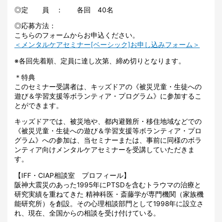
◎定 員 ： 各回 40名
◎応募方法：
こちらのフォームからお申込ください。
＜メンタルケアセミナー[ベーシック]お申し込みフォーム＞
※各回先着順、定員に達し次第、締め切りとなります。
＊特典
このセミナー受講者は、キッズドアの《被災児童・生徒への
遊び＆学習支援等ボランティア・プログラム》に参加するこ
とができます。
キッズドアでは、被災地や、都内避難所・移住地域などでの
《被災児童・生徒への遊び＆学習支援等ボランティア・プロ
グラム》への参加は、当セミナーまたは、事前に同様のボラ
ンティア向けメンタルケアセミナーを受講していただきま
す。
【IFF・CIAP相談室 プロフィール】
阪神大震災のあった1995年にPTSDを含むトラウマの治療と
研究実績を重ねてきた 精神科医・斎藤学が専門機関（家族機
能研究所）を創設。その心理相談部門として1998年に設立さ
れ、現在、全国からの相談を受け付けている。