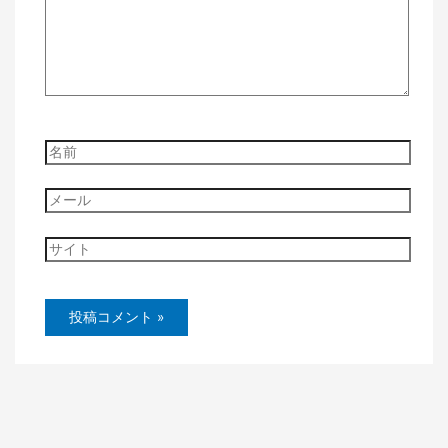
入
力…
名
前
メ
ー
ル
サ
イ
ト