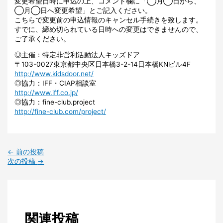
変更希望日時に申込の上、コメント欄に「◯月◯日から、
◯月◯日へ変更希望」とご記入ください。
こちらで変更前の申込情報のキャンセル手続きを致します。
すでに、締め切られている日時への変更はできませんので、
ご了承ください。
◎主催：特定非営利活動法人キッズドア
〒103-0027東京都中央区日本橋3-2-14日本橋KNビル4F
http://www.kidsdoor.net/
◎協力：IFF・CIAP相談室
http://www.iff.co.jp/
◎協力：fine-club.project
http://fine-club.com/project/
←
前の投稿
次の投稿
→
関連投稿