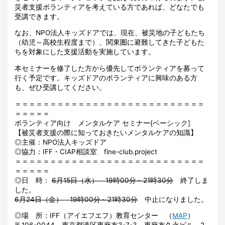
災者支援ボランティアを考えている方であれば、どなたでも
受講できます。
なお、NPO法人キッズドアでは、現在、被災地の子どもたち
（幼児～高校生程度まで）、関東圏に避難してきた子どもた
ちを対象にした支援活動を実施しています。
本セミナーを修了した方から優先してボランティアを募って
行く予定です。キッズドアのボランティアに興味のある方
も、ぜひ受講してください。
＝＝＝＝＝＝＝＝＝＝＝＝＝＝＝＝＝＝＝＝＝＝＝＝＝＝＝
＝＝＝＝＝
ボランティア向け メンタルケア セミナー{ベーシック]
【被災者支援の際に知っておきたいメンタルケアの知識】
◎主催：NPO法人キッズドア
◎協力：IFF・CIAP相談室 fine-club.project
＝＝＝＝＝＝＝＝＝＝＝＝＝＝＝＝＝＝＝＝＝＝＝＝＝＝＝
＝＝＝＝＝
◎日 時：
6月15日（水） 19時00分～21時30分
終了しま
した。
6月24日（金） 19時00分～21時30分
中止になりました。
◎場 所：IFF（アイエフエフ）教育センター （
MAP
）