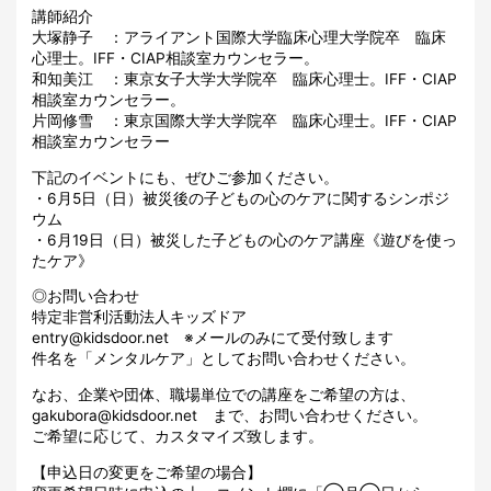
講師紹介
大塚静子 ：アライアント国際大学臨床心理大学院卒 臨床
心理士。IFF・CIAP相談室カウンセラー。
和知美江 ：東京女子大学大学院卒 臨床心理士。IFF・CIAP
相談室カウンセラー。
片岡修雪 ：東京国際大学大学院卒 臨床心理士。IFF・CIAP
相談室カウンセラー
下記のイベントにも、ぜひご参加ください。
・6月5日（日）被災後の子どもの心のケアに関するシンポジ
ウム
・6月19日（日）被災した子どもの心のケア講座《遊びを使っ
たケア》
◎お問い合わせ
特定非営利活動法人キッズドア
entry@kidsdoor.net ※メールのみにて受付致します
件名を「メンタルケア」としてお問い合わせください。
なお、企業や団体、職場単位での講座をご希望の方は、
gakubora@kidsdoor.net まで、お問い合わせください。
ご希望に応じて、カスタマイズ致します。
【申込日の変更をご希望の場合】