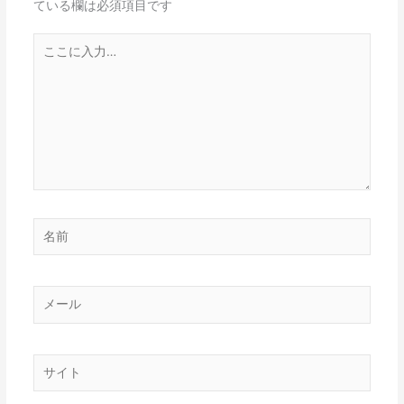
ている欄は必須項目です
こ
こ
に
入
力…
名
前
メ
ー
ル
サ
イ
ト