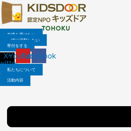
内
容
を
ス
キ
ッ
支援を受けたい
プ
一緒に活動したい
寄付をする
X-
Youtube
Facebook
witter
私たちについて
|
活動内容