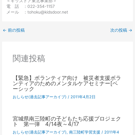
＜キッズドア東北事業部＞
電 話 ：022-354-1157
メール ：tohoku@kidsdoor.net
←
前の投稿
次の投稿
→
関連投稿
【緊急】ボランティア向け 被災者支援ボラ
ンティアのためのメンタルケアセミナー[ベ
ーシック
おしらせ(過去記事アーカイブ)
/
2011年4月2日
宮城県南三陸町の子どもたち応援プロジェク
ト 第一弾 4/14夜～4/17
おしらせ(過去記事アーカイブ)
,
南三陸町学習支援
/
2011年4