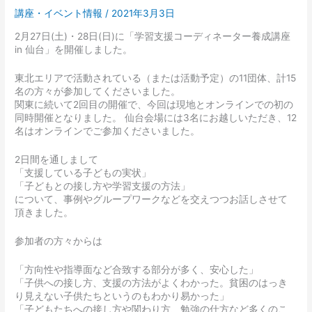
講座・イベント情報
/
2021年3月3日
2月27日(土)・28日(日)に「学習支援コーディネーター養成講座
in 仙台」を開催しました。
東北エリアで活動されている（または活動予定）の11団体、計15
名の方々が参加してくださいました。
関東に続いて2回目の開催で、今回は現地とオンラインでの初の
同時開催となりました。 仙台会場には3名にお越しいただき、12
名はオンラインでご参加くださいました。
2日間を通しまして
「支援している子どもの実状」
「子どもとの接し方や学習支援の方法」
について、事例やグループワークなどを交えつつお話しさせて
頂きました。
参加者の方々からは
「方向性や指導面など合致する部分が多く、安心した」
「子供への接し方、支援の方法がよくわかった。貧困のはっき
り見えない子供たちというのもわかり易かった」
「子どもたちへの接し方や関わり方、勉強の仕方など多くのこ