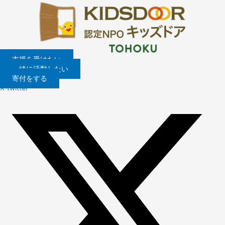
内
容
を
ス
キ
ッ
支援を受けたい
プ
一緒に活動したい
寄付をする
X-twitter