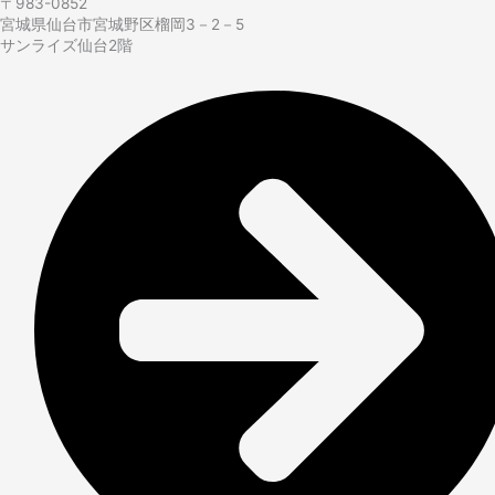
〒983-0852
宮城県仙台市宮城野区榴岡3－2－5
サンライズ仙台2階​