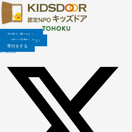
内
容
を
ス
キ
ッ
支援を受けたい
プ
一緒に活動したい
寄付をする
X-twitter