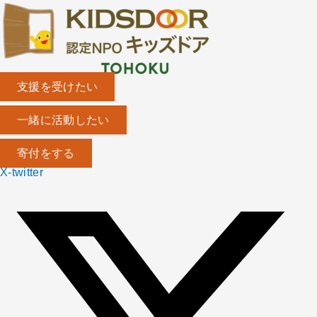
内
容
を
ス
キ
支援を受けたい
ッ
一緒に活動したい
プ
寄付をする
X-twitter