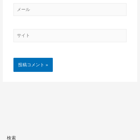
メ
ー
ル
サ
イ
ト
検索