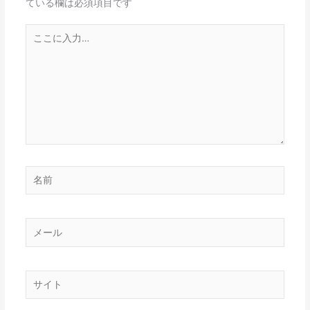
ている欄は必須項目です
こ
こ
に
入
力…
名
前
メ
ー
ル
サ
イ
ト