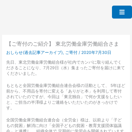
内
容
を
ス
キ
ッ
プ
【ご寄付のご紹介】 東北労働金庫労働組合さま
おしらせ(過去記事アーカイブ)
,
ご寄付
/
2020年7月30日
先日、東北労働金庫労働組合様が社内でカンパに取り組んでく
ださることになり、7月29日（水）集まったご寄付を届けに来て
くださいました。
もともと全国労働金庫労働組合連合会様の活動として、 5年ほど
前から、不用品を寄付に変える「ありがと本」を利用して寄付
されていたのですが、今回は「東北独自」で何か支援をしたい
と、ご担当の半澤様よりご連絡をいただいたのがきっかけで
す。
全国労働金庫労働組合連合会（全労金）様は、以前より「子ど
もの貧困」解消に向け「全国子どもの貧困・教育支援団体協議
会」と連携し、 組織全体で 定期的に学習会を開催されています