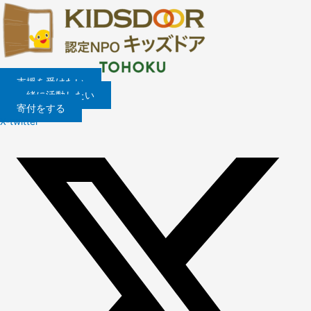
内
容
を
ス
キ
ッ
支援を受けたい
プ
一緒に活動したい
寄付をする
X-twitter