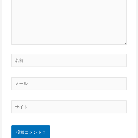
に
入
力…
名
前
メ
ー
ル
サ
イ
ト