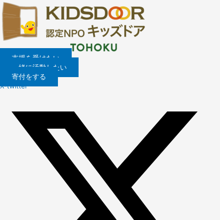
内
容
を
ス
キ
ッ
支援を受けたい
プ
一緒に活動したい
寄付をする
X-twitter