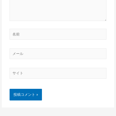
名
前
メ
ー
ル
サ
イ
ト