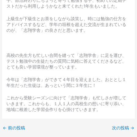
子、部活終わりにちょっと寄って勉強する子、初めての定期テ
ストだから利用しようかなと来てくれた1年生もいました。
上級生が下級生とお茶をしながら談笑し、時には勉強の仕方を
アドバイスするなど、学年の垣根を超えた交流が生まれている
のが、「志翔学舎」の良さだと思います。
高校の先生方も忙しい合間を縫って「志翔学舎」に足を運び、
テスト勉強中の生徒たちの質問に気軽に答えてくださるなど、
とても良い学習環境が整っています。
今年は「志翔学舎」ができて４年目を迎えました。おととし１
年生だった生徒は、あっという間に３年生に！
これから受験シーズンに向けて「志翔学舎」も忙しさが増して
いきます。これからも、１人１人の高校生の想いに寄り添い、
地域に根差した学習会作りを心掛けていきます。
←
前の投稿
次の投稿
→