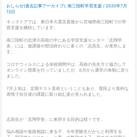
おしらせ(過去記事アーカイブ)
,
南三陸町学習支援
/
2020年7月
13日
キッズドアでは、東日本大震災直後から宮城県南三陸町での学
習支援を継続しています。
南三陸町の志津川高校の中にある学習支援センター「志翔学
舎」には、放課後や部活終わりに多くの「志高生」が来所しま
す。
コロナウィルスによる休校期間中は、高校の先生方と協力して
オンライン授業を行っていましたが、6月から通常の体制に戻り
ました。
7月上旬は、定期テスト直前ということもあり、普段より真剣な
表情で自分達の課題に取り組む姿が見られました。
志高生が「志翔学舎」に来所する目的は様々です。
悩み相談や進路相談に来る子、今年受験生だからと利用する