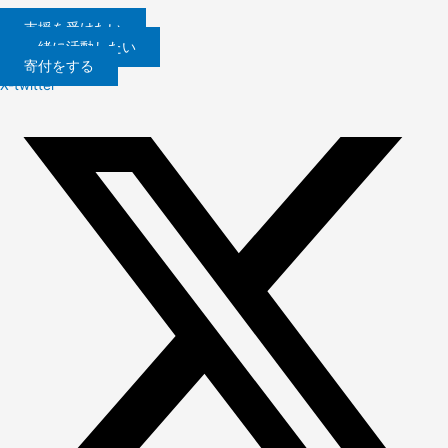
内
容
支援を受けたい
を
一緒に活動したい
ス
寄付をする
キ
X-twitter
ッ
プ