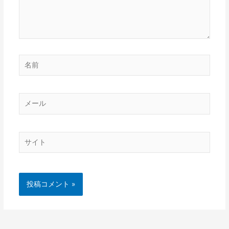
名
前
メ
ー
ル
サ
イ
ト