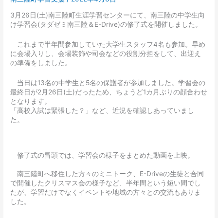
3月26日(土)南三陸町生涯学習センターにて、南三陸の中学生向
け学習会(タダゼミ南三陸＆E-Drive)の修了式を開催しました。
これまで半年間参加していた大学生スタッフ4名も参加。早め
に会場入りし、会場装飾や司会などの役割分担をして、出迎え
の準備をしました。
当日は13名の中学生と5名の保護者が参加しました。学習会の
最終日が2月26日(土)だったため、ちょうど1カ月ぶりの顔合わせ
となります。
「高校入試は緊張した？」など、近況を確認しあっていまし
た。
修了式の冒頭では、学習会の様子をまとめた動画を上映。
南三陸町へ移住した方々のミニトーク、E-Driveの生徒と合同
で開催したクリスマス会の様子など、半年間という短い間でし
たが、学習だけでなくイベントや地域の方々との交流もありま
した。