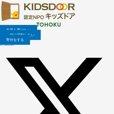
内
容
を
ス
キ
ッ
支援を受けたい
プ
一緒に活動したい
寄付をする
X-twitter