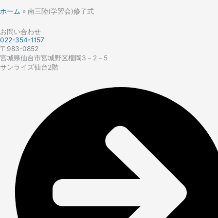
ホーム
»
南三陸(学習会)修了式
お問い合わせ
022-354-1157
〒983-0852
宮城県仙台市宮城野区榴岡3－2－5
サンライズ仙台2階​