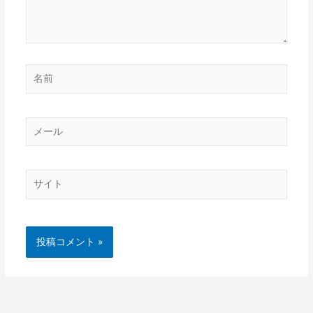
名
前
メ
ー
ル
サ
イ
ト