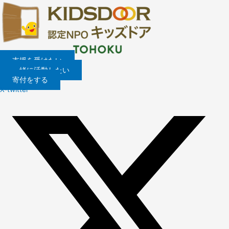
内
容
を
ス
キ
ッ
支援を受けたい
プ
一緒に活動したい
寄付をする
X-twitter