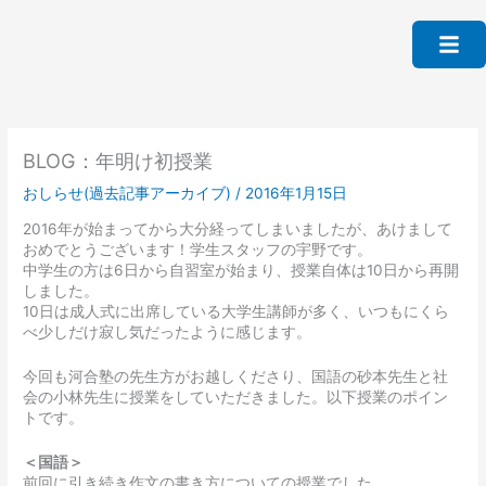
内
容
を
ス
キ
ッ
プ
BLOG：年明け初授業
おしらせ(過去記事アーカイブ)
/
2016年1月15日
2016年が始まってから大分経ってしまいましたが、あけまして
おめでとうございます！学生スタッフの宇野です。
中学生の方は6日から自習室が始まり、授業自体は10日から再開
しました。
10日は成人式に出席している大学生講師が多く、いつもにくら
べ少しだけ寂し気だったように感じます。
今回も河合塾の先生方がお越しくださり、国語の砂本先生と社
会の小林先生に授業をしていただきました。以下授業のポイン
トです。
＜国語＞
前回に引き続き作文の書き方についての授業でした。