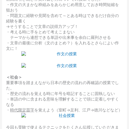
・作文の大まかな枠組みをあらかじめ用意しておき時間短縮を
狙おう
・問題文に経験や見聞を含めて～とある時はできるだけ自分の
経験を書く
→そうすることで文章の説得力アップ！
・考える時に手をとめて考えこまない
テーマから連想できる単語や出来事を余白に羅列させる
・文章の最後に分析（文のまとめ？）を入れるとさらによい作
文に！
＜社会＞
重要事項を踏まえながら日本の歴史の流れの再確認の授業でし
た。
・歴史の流れを覚える時に年号を暗記することに固執しない
・単語の中に含まれる意味を理解することで頭に定着しやすく
なる
・
時代限定苗字
を覚えよう（室町→足利、江戸→徳川などなど）
今回も受験で使えるテクニックをたくさん伝授していただきま