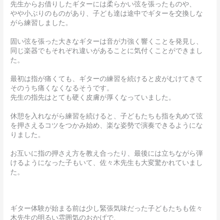
先生からお借りしたギターには柔らかい弦を張ったものや、
やや小ぶりのものがあり、子ども達は途中でギターを交換しな
がら練習しました。
固い弦を張った大きなギターは音が力強く響くことを発見し、
同じ楽器でもそれぞれ違いがあることに気付くことができまし
た。
最初は指が痛くても、ギターの練習を続けると皮がむけてきて
そのうち痛くなくなるそうです。
先生の指先はとても硬く皮膚が厚くなっていました。
休憩を入れながら練習を続けると、子どもたちも指を丸めて弦
を押さえるコツをつかみ始め、楽な姿勢で演奏できるようにな
りました。
お互いに指の押さえ方を教え合ったり、最後には立ちながら弾
けるようになった子もいて、佐々木先生も大変驚かれていまし
た。
ギター体験が始まる前は少し緊張気味だった子どもたちも佐々
木先生の明るい雰囲気のおかげで、