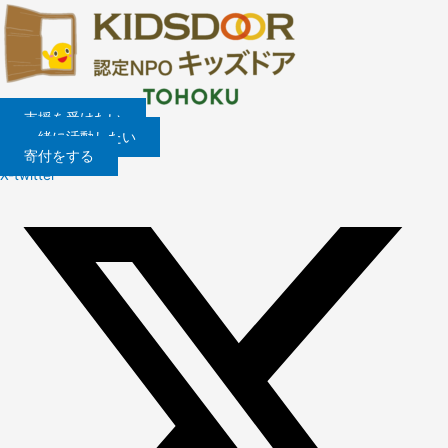
内
容
を
ス
キ
ッ
支援を受けたい
プ
一緒に活動したい
寄付をする
X-twitter