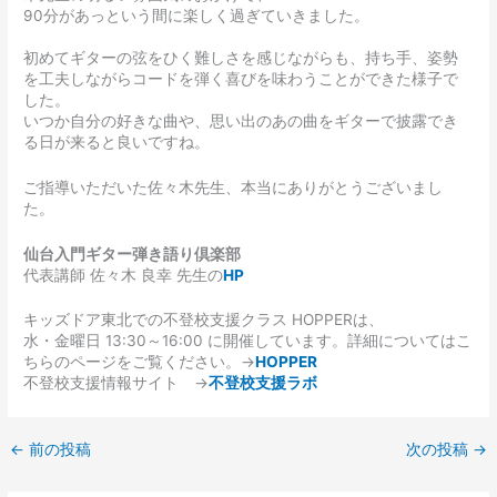
90分があっという間に楽しく過ぎていきました。
初めてギターの弦をひく難しさを感じながらも、持ち手、姿勢
を工夫しながらコードを弾く喜びを味わうことができた様子で
した。
いつか自分の好きな曲や、思い出のあの曲をギターで披露でき
る日が来ると良いですね。
ご指導いただいた佐々木先生、本当にありがとうございまし
た。
仙台入門ギター弾き語り倶楽部
代表講師 佐々木 良幸 先生の
HP
キッズドア東北での不登校支援クラス HOPPERは、
水・金曜日 13:30～16:00 に開催しています。詳細についてはこ
ちらのページをご覧ください。→
HOPPER
不登校支援情報サイト →
不登校支援ラボ
←
前の投稿
次の投稿
→