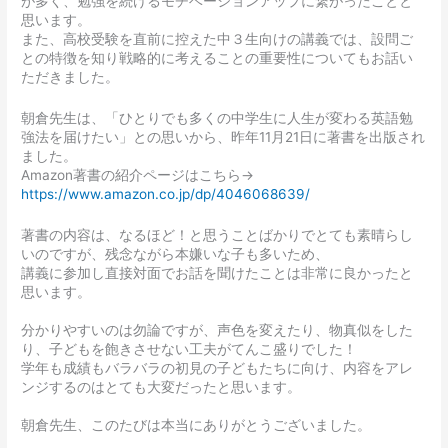
が多く、勉強を続けるモチベーションアップに繋がったことと
思います。
また、高校受験を直前に控えた中３生向けの講義では、設問ご
との特徴を知り戦略的に考えることの重要性についてもお話い
ただきました。
朝倉先生は、「ひとりでも多くの中学生に人生が変わる英語勉
強法を届けたい」との思いから、昨年11月21日に著書を出版され
ました。
Amazon著書の紹介ページはこちら→
https://www.amazon.co.jp/dp/4046068639/
著書の内容は、なるほど！と思うことばかりでとても素晴らし
いのですが、残念ながら本嫌いな子も多いため、
講義に参加し直接対面でお話を聞けたことは非常に良かったと
思います。
分かりやすいのは勿論ですが、声色を変えたり、物真似をした
り、子どもを飽きさせない工夫がてんこ盛りでした！
学年も成績もバラバラの初見の子どもたちに向け、内容をアレ
ンジするのはとても大変だったと思います。
朝倉先生、このたびは本当にありがとうございました。