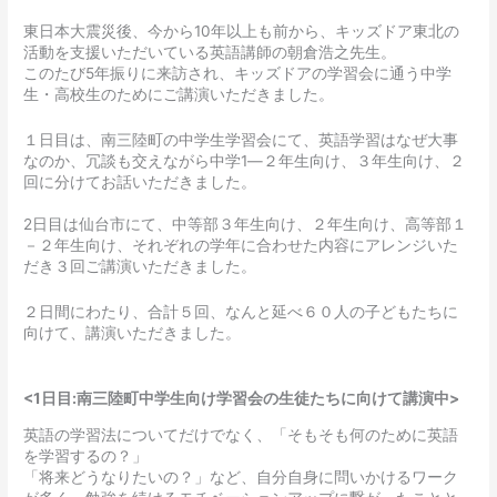
東日本大震災後、今から10年以上も前から、キッズドア東北の
活動を支援いただいている英語講師の朝倉浩之先生。
このたび5年振りに来訪され、キッズドアの学習会に通う中学
生・高校生のためにご講演いただきました。
１日目は、南三陸町の中学生学習会にて、英語学習はなぜ大事
なのか、冗談も交えながら中学1―２年生向け、３年生向け、２
回に分けてお話いただきました。
2日目は仙台市にて、中等部３年生向け、２年生向け、高等部１
－２年生向け、それぞれの学年に合わせた内容にアレンジいた
だき３回ご講演いただきました。
２日間にわたり、合計５回、なんと延べ６０人の子どもたちに
向けて、講演いただきました。
<1日目:南三陸町中学生向け学習会の生徒たちに向けて講演中>
英語の学習法についてだけでなく、「そもそも何のために英語
を学習するの？」
「将来どうなりたいの？」など、自分自身に問いかけるワーク