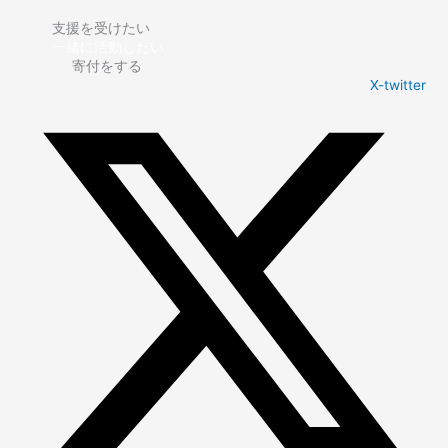
内
容
支援を受けたい
を
一緒に活動したい
ス
寄付をする
キ
X-twitter
ッ
プ