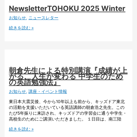
NewsletterTOHOKU 2025 Winter
お知らせ
,
ニュースレター
続きを読む »
朝倉先生による特別講演『成績が上
がる、人生が変わる 中学生のため
の英語勉強法』
お知らせ
,
講座・イベント情報
東日本大震災後、今から10年以上も前から、キッズドア東北
の活動を支援いただいている英語講師の朝倉浩之先生。この
たび5年振りに来訪され、キッズドアの学習会に通う中学生・
高校生のためにご講演いただきました。 １日目は、南三陸
続きを読む »