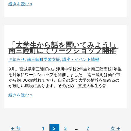
続きを読む »
「大学生から話を聞いてみよう!」
南三陸町にてワークショップ開催
お知らせ
,
南三陸町学習支援
,
講座・イベント情報
9月。宮城県南三陸町の志津川中学校2年生と南三陸高校1年生
を対象にワークショップを開催しました。 南三陸町は仙台市
から約100km離れており、自分の足で大学の情報を集めるの
が難しい環境にあります。そのため、直接大学生や新
続きを読む »
←
前
1
2
3
…
7
次
→