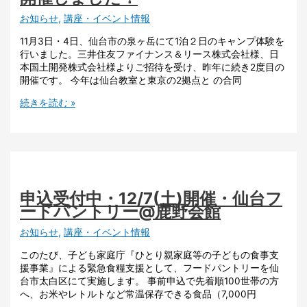
お知らせ
,
講座・イベント情報
11月3日・4日、仙台市の泉ヶ岳にて1泊２日のキャンプ体験を
行いました。三井住友ファイナンス＆リース株式会社様、日
本国土開発株式会社様よりご招待を受け、昨年に続き2度目の
開催です。 今年は仙台教室と東京の2拠点と の合同
続きを読む »
申込受付中・12/7(土)開催・仙台フ
ードパントリー@鹿野会館
お知らせ
,
講座・イベント情報
このたび、子ども家庭庁『ひとり親家庭等の子どもの食事支
援事業』による緊急食糧支援として、フードパントリーを仙
台市太白区にて実施します。 事前申込で先着順100世帯の方
へ、お米やレトルトなど常温保存できる食品（7,000円