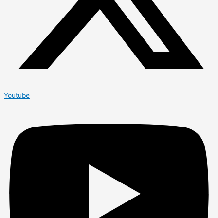
興
紙
学
ッ
支
～
生
プ
援
の
開
最
た
催
前
め
線
の
英
語
勉
強
Youtube
法』