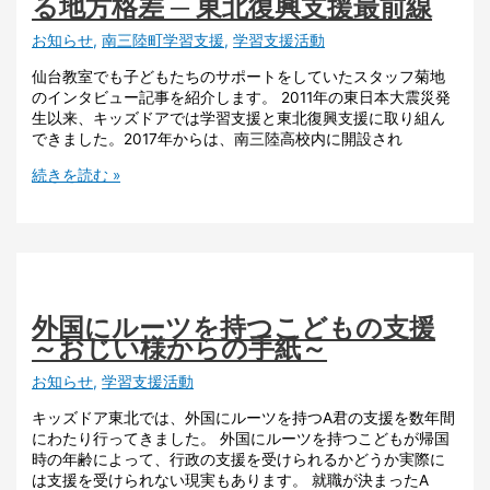
る地方格差 ─ 東北復興支援最前線
お知らせ
,
南三陸町学習支援
,
学習支援活動
仙台教室でも子どもたちのサポートをしていたスタッフ菊地
のインタビュー記事を紹介します。 2011年の東日本大震災発
生以来、キッズドアでは学習支援と東北復興支援に取り組ん
できました。2017年からは、南三陸高校内に開設され
続きを読む »
外国にルーツを持つこどもの支援
～おじい様からの手紙～
お知らせ
,
学習支援活動
キッズドア東北では、外国にルーツを持つA君の支援を数年間
にわたり行ってきました。 外国にルーツを持つこどもが帰国
時の年齢によって、行政の支援を受けられるかどうか実際に
は支援を受けられない現実もあります。 就職が決まったA