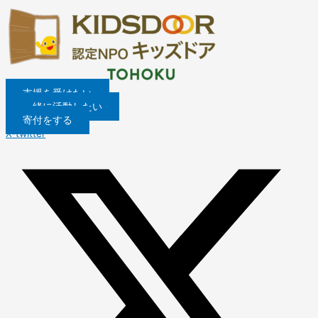
内
【2025-
南
外
キ
NewsletterTOHOKU
朝
開
泉
申
「大
容
04】
三
国
ッ
2025
倉
催
ピ
込
学
を
2025
陸
に
ズ
Winter
先
報
ー
受
生
ス
年
町
ル
ド
生
告・
ク
付
か
キ
度
に
ー
ア
に
仙
ベ
中・
ら
ッ
仙
お
ツ
仙
よ
台
ー
12/7(土)
話
プ
台
け
を
台
る
フ
ス
開
を
支援を受けたい
教
る
持
教
特
ー
®
催・
聞
一緒に活動したい
室
学
つ
室
別
ド
キ
仙
い
寄付をする
生
習
こ
中
講
パ
ャ
台
て
X-twitter
徒
支
ど
等
演
ン
ン
フ
み
募
援
も
部・
『成
ト
プ
ー
よ
集
か
の
高
績
リ
2024、
ド
う!」
(中
ら
支
等
が
ー
開
パ
南
等
見
援
部
上
＠
催
ン
三
部
る
～
2024
が
鹿
し
ト
陸
受
地
お
年
る、
野
ま
リ
町
付
方
じ
度
人
会
し
ー
に
終
格
い
合
生
館
た！
@
て
了)
差
様
同
が
鹿
ワ
─
か
修
変
野
ー
東
ら
了
わ
会
ク
北
の
式
る
館
シ
復
手
中
ョ